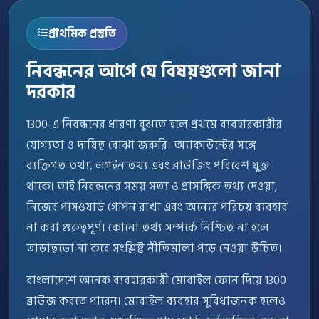
প্রাথমিক প্রস্তুতি
নিবন্ধনের আগে যে বিষয়গুলো জানা
দরকার
1300-এ নিবন্ধনের ধারণা বুঝতে হলে প্রথমে ব্যবহারকারীর
যোগ্যতা ও দায়িত্ব বোঝা জরুরি। অ্যাকাউন্টের সঙ্গে
ব্যক্তিগত তথ্য, লগইন তথ্য এবং ব্রাউজিং পরিবেশ যুক্ত
থাকে। তাই নিবন্ধনের সময় সত্য ও প্রাসঙ্গিক তথ্য দেওয়া,
নিজের পাসওয়ার্ড গোপন রাখা এবং অন্যের পরিচয় ব্যবহার
না করা গুরুত্বপূর্ণ। কোনো তথ্য সম্পর্কে নিশ্চিত না হলে
তাড়াহুড়ো না করে সংশ্লিষ্ট নীতিমালা পড়ে নেওয়া উচিত।
বাংলাদেশে অনেক ব্যবহারকারী মোবাইল ফোন দিয়ে 1300
ব্রাউজ করতে পারেন। মোবাইল ব্যবহার সুবিধাজনক হলেও