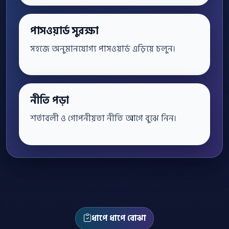
পাসওয়ার্ড সুরক্ষা
সহজে অনুমানযোগ্য পাসওয়ার্ড এড়িয়ে চলুন।
নীতি পড়া
শর্তাবলী ও গোপনীয়তা নীতি আগে বুঝে নিন।
ধাপে ধাপে বোঝা