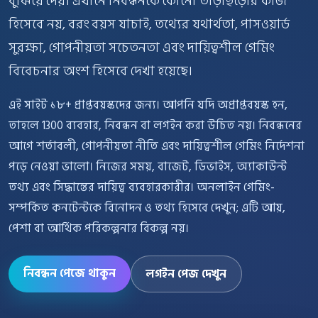
বুঝিয়ে দেয়। এখানে নিবন্ধনকে কোনো তাড়াহুড়োর কাজ
হিসেবে নয়, বরং বয়স যাচাই, তথ্যের যথার্থতা, পাসওয়ার্ড
সুরক্ষা, গোপনীয়তা সচেতনতা এবং দায়িত্বশীল গেমিং
বিবেচনার অংশ হিসেবে দেখা হয়েছে।
এই সাইট ১৮+ প্রাপ্তবয়স্কদের জন্য। আপনি যদি অপ্রাপ্তবয়স্ক হন,
তাহলে 1300 ব্যবহার, নিবন্ধন বা লগইন করা উচিত নয়। নিবন্ধনের
আগে শর্তাবলী, গোপনীয়তা নীতি এবং দায়িত্বশীল গেমিং নির্দেশনা
পড়ে নেওয়া ভালো। নিজের সময়, বাজেট, ডিভাইস, অ্যাকাউন্ট
তথ্য এবং সিদ্ধান্তের দায়িত্ব ব্যবহারকারীর। অনলাইন গেমিং-
সম্পর্কিত কনটেন্টকে বিনোদন ও তথ্য হিসেবে দেখুন; এটি আয়,
পেশা বা আর্থিক পরিকল্পনার বিকল্প নয়।
নিবন্ধন পেজে থাকুন
লগইন পেজ দেখুন