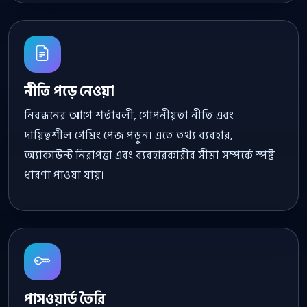
নীতি পড়ে নেওয়া
নিবন্ধনের আগে শর্তাবলী, গোপনীয়তা নীতি এবং
দায়িত্বশীল গেমিং পেজ পড়ুন। এতে তথ্য ব্যবহার,
অ্যাকাউন্ট নিরাপত্তা এবং ব্যবহারকারীর সীমা সম্পর্কে স্পষ্ট
ধারণা পাওয়া যায়।
পাসওয়ার্ড তৈরি