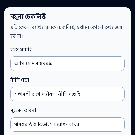
নমুনা চেকলিস্ট
এটি কেবল ব্যাখ্যামূলক চেকলিস্ট; এখানে কোনো তথ্য জমা
হয় না।
বয়স যাচাই
নীতি পড়া
সুরক্ষা ভাবনা