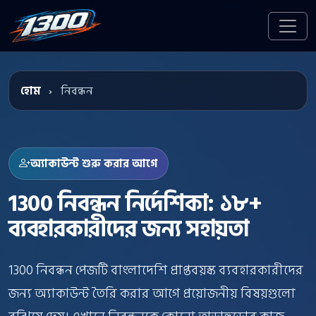
হোম
›
নিবন্ধন
অ্যাকাউন্ট শুরু করার আগে
1300 নিবন্ধন নির্দেশিকা: ১৮+
ব্যবহারকারীদের জন্য সহায়তা
নিবন্ধন পরিচিতি
1300 নিবন্ধন পেজটি বাংলাদেশি প্রাপ্তবয়স্ক ব্যবহারকারীদের
জন্য অ্যাকাউন্ট তৈরি করার আগে প্রয়োজনীয় বিষয়গুলো