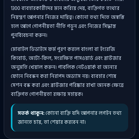
1300 ব্যবহারকারীদের মনে করিয়ে দেয়, ব্যক্তিগত তথ্যের
নিয়ন্ত্রণ আপনার নিজের দায়িত্ব। কোনো তথ্য দিতে অস্বস্তি
হলে আগে গোপনীয়তা নীতি পড়ুন এবং নিজের সিদ্ধান্ত
পুনর্বিবেচনা করুন।
মোবাইল ডিভাইসে ফর্ম পূরণ করলে বাংলা বা ইংরেজি
কিবোর্ড, অটো-ফিল, সংরক্ষিত পাসওয়ার্ড এবং ব্রাউজার
অনুমতি খেয়াল করুন। পাবলিক নেটওয়ার্ক বা অন্যের
ফোনে নিবন্ধন করা নিরাপদ অভ্যাস নয়। ব্যবহার শেষে
সেশন বন্ধ করা এবং ব্রাউজার পরিষ্কার রাখা অনেক ক্ষেত্রে
ব্যক্তিগত গোপনীয়তা রক্ষায় সহায়ক।
সতর্ক থাকুন:
কোনো ব্যক্তি যদি আপনার লগইন তথ্য
জানতে চায়, তা শেয়ার করবেন না।