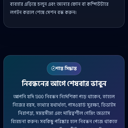
ব্যবহার এড়িয়ে চলুন এবং অন্যের ফোন বা কম্পিউটারে
লগইন করলে শেষে সেশন বন্ধ করুন।
শান্ত সিদ্ধান্ত
নিবন্ধনের আগে শেষবার ভাবুন
আপনি যদি 1300 নিবন্ধন নির্দেশিকা পড়ে থাকেন, তাহলে
নিজের বয়স, তথ্যের যথার্থতা, পাসওয়ার্ড সুরক্ষা, ডিভাইস
নিরাপত্তা, সময়সীমা এবং দায়িত্বশীল গেমিং অভ্যাস
বিবেচনা করুন। সবকিছু পরিষ্কার হলে নিবন্ধন পেজে থাকতে