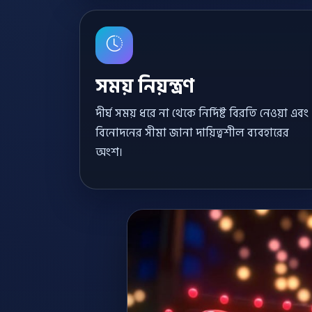
সময় নিয়ন্ত্রণ
দীর্ঘ সময় ধরে না থেকে নির্দিষ্ট বিরতি নেওয়া এবং
বিনোদনের সীমা জানা দায়িত্বশীল ব্যবহারের
অংশ।