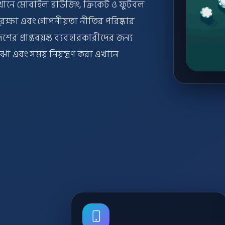
ানে মোবাইল ব্রাউজিং, ক্রিকেট ও ফুটবল
ুরক্ষা এবং গোপনীয়তা নীতির পরিষ্কার
ের প্রাপ্তবয়স্ক ব্যবহারকারীদের জন্য
ঝা এবং সময় নিয়ন্ত্রণ করা এখানে