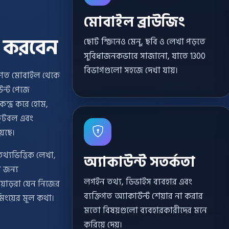
মোবাইল ব্রাউজিং
ন করবেন
ছোট স্ক্রিনেও মেনু, ছবি ও লেখা পড়তে
সুবিধাজনকভাবে সাজানো, যাতে 1300
বিভাগগুলো সহজে দেখা যায়।
রণত মোবাইল থেকে
উন্ট পেজে
ন্দ্র করে হোম,
ফুটবল এবং
়েছে।
থ্যভিত্তিক লেখা,
অ্যাকাউন্ট সতর্কতা
র জন্য
লগইন তথ্য, ডিভাইস ব্যবহার এবং
য়াড়রা যেন নিজের
ব্যক্তিগত অ্যাকাউন্ট শেয়ার না করার
েমিংয়ের মূল কথা।
মতো বিষয়গুলো ব্যবহারকারীদের মনে
করিয়ে দেয়।