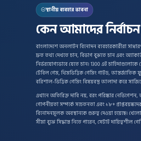
স্থানীয় ব্যবহার ভাবনা
কেন আমাদের নির্বাচ
বাংলাদেশে অনলাইন বিনোদন ব্যবহারকারীরা সাধা
দ্রুত তথ্য দেখতে চান, বিভাগ বুঝতে চান এবং অ্যাকা
নির্ভরযোগ্যভাবে যেতে চান। 1300 এই চাহিদাগুলোকে কে
টেবিল গেম, থিমভিত্তিক গেমিং গাইড, আন্তর্জাতিক 
বরিশাল-ভিত্তিক গেমিং বিষয়বস্তু আলাদা করে সাজিয
এখানে অতিরিক্ত দাবি নয়, বরং পরিষ্কার নেভিগেশন, ত
গোপনীয়তা সম্পর্কে সচেতনতা এবং ১৮+ প্রাপ্তবয়স্কদে
বিনোদনমূলক অবস্থানকে গুরুত্ব দেওয়া হয়েছে। খেলো
সীমা বুঝে সিদ্ধান্ত নিতে পারেন, সেটাই দায়িত্বশীল গ