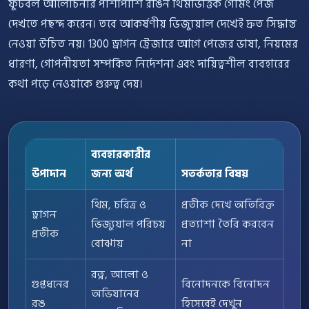
ফুটবল আলোচনার পাশাপাশি রঙিন থিমভিত্তিক গেমিং পেজ
দেখতে পছন্দ করেন। তবে আকর্ষণীয় ভিজ্যুয়াল দেখেই দ্রুত সিদ্ধান্ত
নেওয়া উচিত নয়। 1300 ড্রাগন ট্রেজারে আগে পেজের ভাষা, নিয়মের
ধারণা, গোপনীয়তা সম্পর্কিত নির্দেশনা এবং দায়িত্বশীল ব্যবহারের
কথা পড়ে নেওয়াকে গুরুত্ব দেয়।
ব্যবহারকারীর
উপাদান
জন্য অর্থ
সতর্কতার বিষয়
থিম, চরিত্র ও
প্রতীক দেখে অতিরিক্ত
ড্রাগন
ভিজ্যুয়াল পরিচয়
প্রত্যাশা তৈরি করবেন
প্রতীক
বোঝায়
না
রত্ন, আলো ও
গুপ্তধনের
বিনোদনকে বিনোদন
অভিযানের
রঙ
হিসেবেই দেখুন