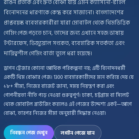
রঙিন প্রতীক এবং দ্রুত বোঝা যায় এমন ক্যাসিনো-স্টাইল
বিনোদনের ধারণাকে কেন্দ্র করে সাজানো। বাংলাদেশের
প্রাপ্তবয়স্ক ব্যবহারকারীরা যারা মোবাইল থেকে থিমভিত্তিক
গেমিং পেজ পড়তে চান, তাদের জন্য এখানে সহজ ভাষায়
ইন্টারফেস, ভিজ্যুয়াল সংকেত, ব্যবহারিক সতর্কতা এবং
দায়িত্বশীল গেমিং বার্তা তুলে ধরা হয়েছে।
ড্রাগন ট্রেজার কোনো আর্থিক পরিকল্পনা নয়; এটি বিনোদনধর্মী
একটি থিম বোঝার পেজ। 1300 ব্যবহারকারীদের মনে করিয়ে দেয় যে
১৮+ সীমা, নিজের বাজেট জানা, সময় নিয়ন্ত্রণ করা এবং
গোপনীয়তা নীতি পড়ে নেওয়া গুরুত্বপূর্ণ। ঢাকা, চট্টগ্রাম বা সিলেট
থেকে মোবাইল ব্রাউজিং করলেও এই পেজের উদ্দেশ্য একই—আগে
বোঝা, তারপর নিজের সীমা অনুযায়ী সিদ্ধান্ত নেওয়া।
নিবন্ধন পেজ দেখুন
লগইন পেজে যান